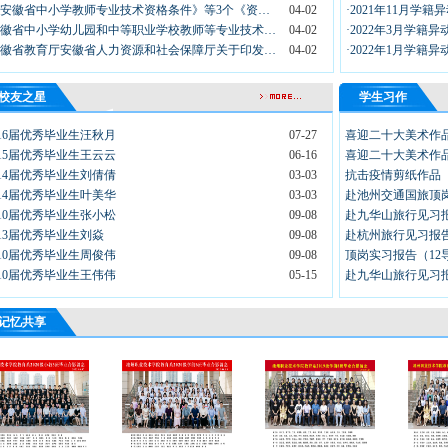
《安徽省中小学教师专业技术资格条件》等3个《资…
04-02
·2021年11月学籍
安徽省中小学幼儿园和中等职业学校教师等专业技术…
04-02
·2022年3月学籍
安徽省教育厅安徽省人力资源和社会保障厅关于印发…
04-02
·2022年1月学籍
校友之星
学生习作
016届优秀毕业生汪秋月
07-27
喜迎二十大美术作
015届优秀毕业生王云云
06-16
喜迎二十大美术作
014届优秀毕业生刘倩倩
03-03
抗击疫情剪纸作品
014届优秀毕业生叶美华
03-03
赴池州交通国旅顶岗
010届优秀毕业生张小松
09-08
赴九华山旅行见习报
013届优秀毕业生刘焱
09-08
赴杭州旅行见习报告
010届优秀毕业生周俊伟
09-08
顶岗实习报告（12
010届优秀毕业生王伟伟
05-15
赴九华山旅行见习报
记忆共享