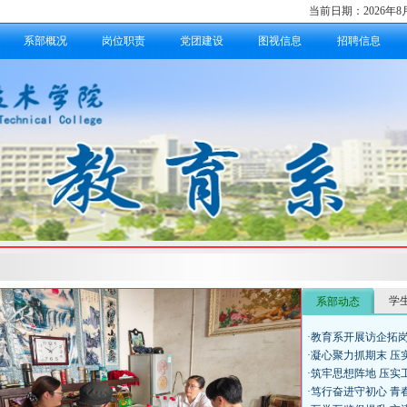
当前日期：
2026年
系部概况
岗位职责
党团建设
图视信息
招聘信息
学
系部动态
·教育系开展访企拓
·凝心聚力抓期末 压
·筑牢思想阵地 压实
·笃行奋进守初心 青