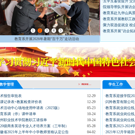
·互学互鉴促提升 
·院领导带队开展访
·教育系赴九华山风
·教育系开展教职工
·聚力双选促就业 
1
2
3
4
5
·教育系开展"访企拓
教育系开展2026年暑期“百千万”走访活动
教学管理
学生工作
学术报告审批表
12-29
·教育系迎接学院2
听课记录表+教案检查评价表
12-29
·闪羚教育有限公
学术活动中心场地使用申请表（2025版）
05-23
·教育系就业岗位线上
教育系调（停）课申请单
10-24
·教育系就业岗位线上
池州职业技术学院教职工请假单
10-24
·教育系就业岗位线上
2020级商务英语专业人才培养方案（三年制）
05-28
·教育系2023-2
安徽省2021年上半年中小学教师资格认定公告
04-02
·2021年12月学籍