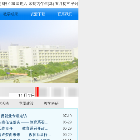
8月8日 0:50 星期六 农历丙午年(马) 五月初三 子时
教学成果
资源下载
联系我们
11月7日，教育系召开“国培省培交流分享会”。本次
生活动
党团建设
教学科研
岗促就业专项走访
07-10
实责任促落实 —— 教育系召…
06-29
工作责任 —— 教育系召开政…
06-29
春逐梦向未来 ——教育系举行…
06-29