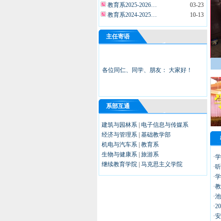
教育系2025-2026…
03-23
教育系2024-2025…
10-13
教育系2025-2026…
09-28
教育系2025-2026…
09-23
主任寄语
教育系2025届毕业生档…
09-22
教育系2024-2025…
09-22
教育系2024-2025…
09-11
各位同仁、同学、朋友：
大家好！
周梦琴、胡叶萍退学公告
05-30
>>
更多
系部互通
建筑与园林系
|
电子信息与传媒系
经济与管理系
|
基础教学部
机电与汽车系
|
教育系
生物与健康系
|
旅游系
·
继续教育学院
|
马克思主义学院
·
·
·
·
·
·