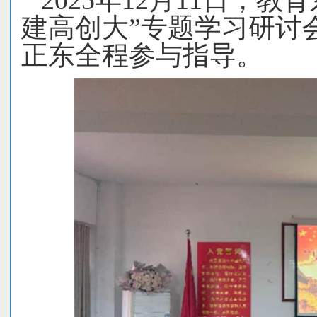
2025
年
12
月
11
日，教育
建高创大”专题
学习研讨
正东全程参与指导。