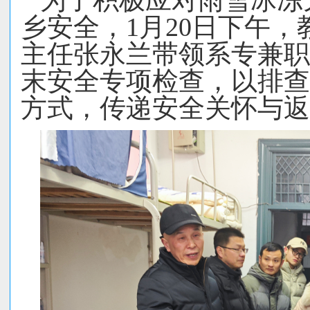
为了积极应对
雨雪冰冻
乡
安全，
1
月
20
日下午，
主任
张永兰
带领
系
专兼职
末安全专项检查，以排查
方式，传递安全关怀与返