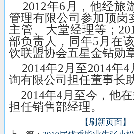
2012
年
6
月，他经旅
管理有限公司参加顶岗
主管、大堂经理等；
20
部负责人，同年
5
月在该
饮联盟协会五星金钻勋章
2014
年
2
月至
2014
年
4
询有限公司担任董事长
2014
年
4
月至今，他在
担任销售部经理。
【刷新页面】