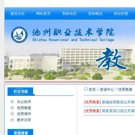
返回主站
网站首页
系部动态
系部概况
岗位职责
首页
资源中心
优秀教案
栏目导航
办公软件
[优秀教案]
新编实用英语公开课
优秀教案
[优秀教案]
商务英语口语公开课
优秀课件
教学日常
资源搜索